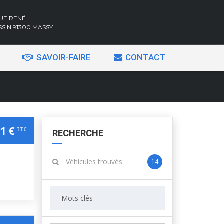
RUE RENÉ
SSIN 91300 MASSY
SAVOIR-FAIRE
CONTACT
1 €
TTC
RECHERCHE
Véhicules trouvés
14