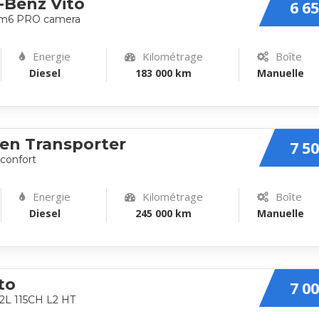
-Benz Vito
6 65
 bm6 PRO camera
Energie
Kilométrage
Boîte
Diesel
183 000 km
Manuelle
en Transporter
7 50
 confort
Energie
Kilométrage
Boîte
Diesel
245 000 km
Manuelle
to
7 00
 2L 115CH L2 HT