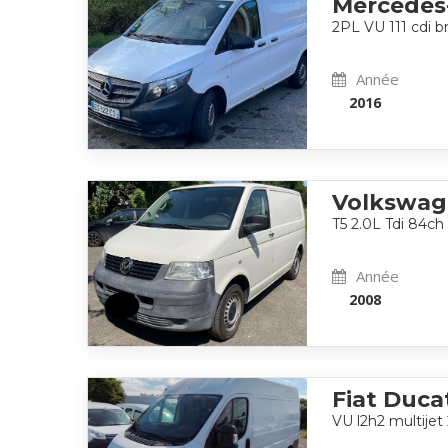
Mercedes
2PL VU 111 cdi
Année
2016
Volkswag
T5 2.0L Tdi 84ch
Année
2008
Fiat Duca
VU l2h2 multijet